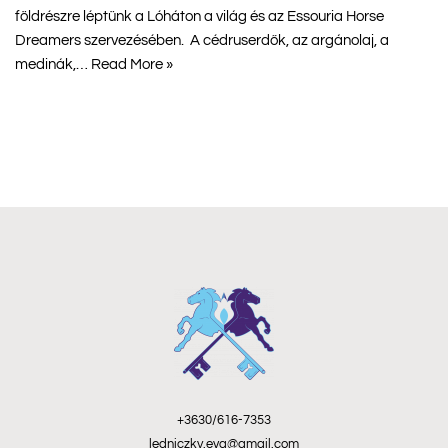
földrészre léptünk a Lóháton a világ és az Essouria Horse
Dreamers szervezésében. A cédruserdők, az argánolaj, a
medinák,…
Read More »
+3630/616-7353
ledniczky.eva@gmail.com