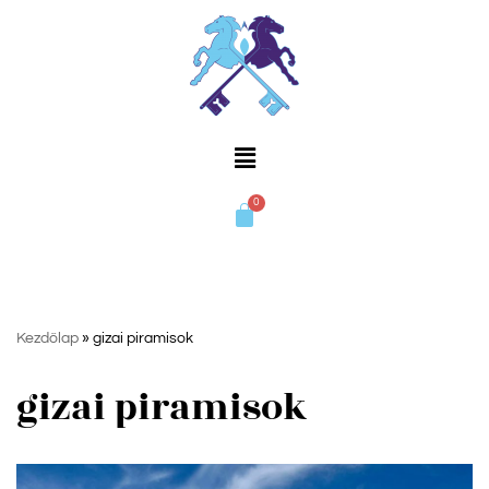
Skip
to
content
Kezdőlap
»
gizai piramisok
gizai piramisok