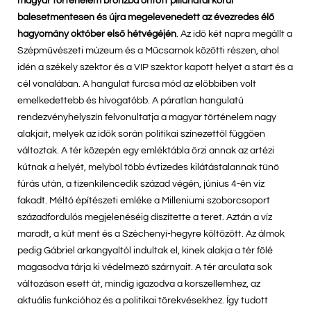
magyar történelem bronzba öntött pillanatai körül
balesetmentesen és újra megelevenedett az évezredes élő
hagyomány október első hétvégéjén
. Az idő két napra megállt a
Szépművészeti múzeum és a Műcsarnok közötti részen, ahol
idén a székely szektor és a VIP szektor kapott helyet a start és a
cél vonalában. A hangulat furcsa mód az előbbiben volt
emelkedettebb és hívogatóbb. A páratlan hangulatú
rendezvényhelyszín felvonultatja a magyar történelem nagy
alakjait, melyek az idők során politikai színezettől függően
változtak. A tér közepén egy emléktábla őrzi annak az artézi
kútnak a helyét, melyből több évtizedes kilátástalannak tűnő
fúrás után, a tizenkilencedik század végén, június 4-én víz
fakadt. Méltó építészeti emléke a Milleniumi szoborcsoport
századfordulós megjelenéséig díszítette a teret. Aztán a víz
maradt, a kút ment és a Széchenyi-hegyre költözött. Az álmok
pedig Gábriel arkangyaltól indultak el, kinek alakja a tér fölé
magasodva tárja ki védelmező szárnyait. A tér arculata sok
változáson esett át, mindig igazodva a korszellemhez, az
aktuális funkcióhoz és a politikai törekvésekhez. Így tudott