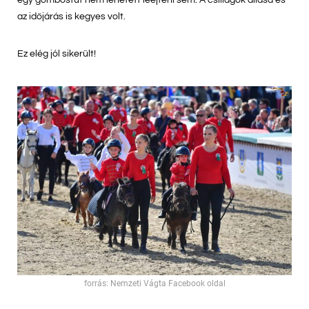
egy gombostűt nem lehetett leejteni sem. A csillagok állása és
az időjárás is kegyes volt.
Ez elég jól sikerült!
forrás: Nemzeti Vágta Facebook oldal