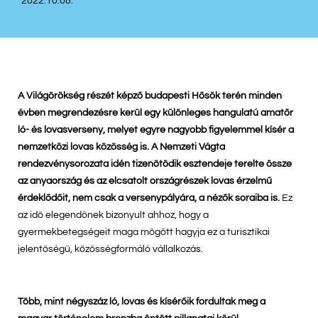
2022.10.08.
A Világörökség részét képző budapesti Hősök terén minden
évben megrendezésre kerül egy különleges hangulatú amatőr
ló- és lovasverseny, melyet egyre nagyobb figyelemmel kísér a
nemzetközi lovas közösség is. A Nemzeti Vágta
rendezvénysorozata idén tizenötödik esztendeje terelte össze
az anyaország és az elcsatolt országrészek lovas érzelmű
érdeklődőit, nem csak a versenypályára, a nézők soraiba is.
Ez
az idő elegendőnek bizonyult ahhoz, hogy a
gyermekbetegségeit maga mögött hagyja ez a turisztikai
jelentőségű, közösségformáló vállalkozás.
Több, mint négyszáz ló, lovas és kísérőik fordultak meg a