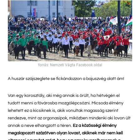
forrás: Nemzeti Vágta Facebook oldal
A huszár szájszeglete se fickándozzon a bajuszvég alatt ám!
Van egy korosztály, aki még annak is örült, ha hétvégén el
tudott menni a fővárosba mozgólépcsőzni. Micsoda élmény
lehetett ez a kicsiknek is, akik vonultak magasság szerint
rendezve, mint az orgonasípok, miközben mindenki aki lovon ült
annak a neve elhangzott a téren.
Ez a közösségi élmény
megalapozott százötven olyan lovast, akiknek már nem kell