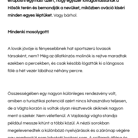
eltaposni egymást azért, hogy egyszer lovagolhassanak a
Hősök terén és bemondják a nevüket, miközben ováció kíséri
minden egyes léptüket.
Vagy bárhol.
Mindenki mosolygott!
A lovak jövője is fényesebbnek hat sportszerű lovasok
társaként, nem? Még az állatkínzós molinók is rejtve maradtak
ezekben a percekben, és csak később lógatták ki a lángosos
fölé a hét vezér lábához néhány percre.
Összességében egy nagyon különleges rendezvény volt,
amiben a turisztikai potenciál azért nincs kihasználva teljesen,
de a Vágta korzón is voltak olyan résztvevők akiknek nagyon
ment a szekér. Nem véletlenül. A Vajdasági vágta standja
például messze kitűnt a többi közül. A nézői sorokban
megelevenedtek a különböző nyelvjárások és a zárónap végére