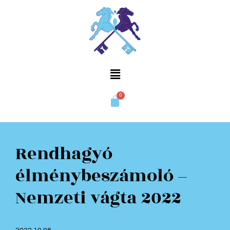
Skip
to
content
Rendhagyó
élménybeszámoló –
Nemzeti vágta 2022