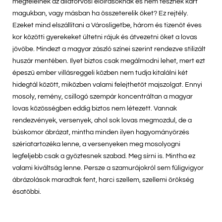
megfelelnek az állatorvosi előírásoknak és nem tesznek kárt
magukban, vagy másban ha összeterelik őket? Ez rejtély.
Ezeket mind elszállítani a Városligetbe, három és tizenöt éves
kor közötti gyerekeket ültetni rájuk és átvezetni őket a lovas
jövőbe. Mindezt a magyar zászló színei szerint rendezve stilizált
huszár mentében. Ilyet biztos csak megálmodni lehet, mert ezt
épeszű ember villásreggeli közben nem tudja kitalálni két
hidegtál között, miközben valami felejthetőt majszolgat. Ennyi
mosoly, remény, csillogó szempár koncentráltan a magyar
lovas közösségben eddig biztos nem létezett. Vannak
rendezvények, versenyek, ahol sok lovas megmozdul, de a
búskomor ábrázat, mintha minden ilyen hagyományőrzés
szériatartozéka lenne, a versenyeken meg mosolyogni
legfeljebb csak a győztesnek szabad. Meg sírni is. Mintha ez
valami kiváltság lenne. Persze a szamurájokról sem füligvigyor
ábrázolások maradtak fent, harci szellem, szellemi örökség
ésatöbbi.