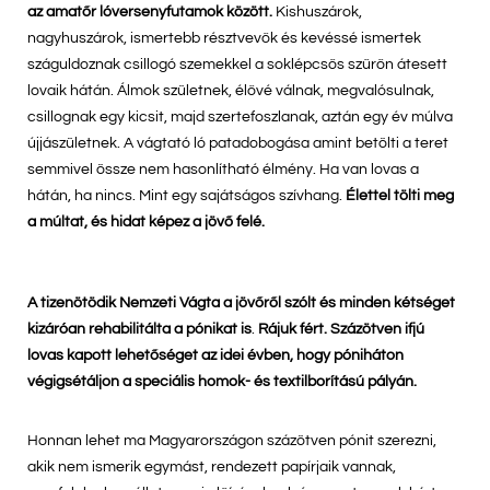
az amatőr lóversenyfutamok között.
Kishuszárok,
nagyhuszárok, ismertebb résztvevők és kevéssé ismertek
száguldoznak csillogó szemekkel a soklépcsős szűrőn átesett
lovaik hátán. Álmok születnek, élővé válnak, megvalósulnak,
csillognak egy kicsit, majd szertefoszlanak, aztán egy év múlva
újjászületnek. A vágtató ló patadobogása amint betölti a teret
semmivel össze nem hasonlítható élmény. Ha van lovas a
hátán, ha nincs. Mint egy sajátságos szívhang.
Élettel tölti meg
a múltat, és hidat képez a jövő felé.
A tizenötödik Nemzeti Vágta a jövőről szólt és minden kétséget
kizáróan rehabilitálta a pónikat is
.
Rájuk fért. Százötven ifjú
lovas kapott lehetőséget az idei évben, hogy póniháton
végigsétáljon a speciális homok- és textilborítású pályán.
Honnan lehet ma Magyarországon százötven pónit szerezni,
akik nem ismerik egymást, rendezett papírjaik vannak,