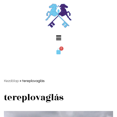
Skip
to
content
Kezdőlap
»
tereplovaglás
tereplovaglás