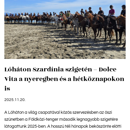
Lóháton Szardínia szigetén – Dolce
Vita a nyeregben és a hétköznapokon
is
2025.11.20.
A Lóháton a világ csapatával közös szervezésben az őszi
szünetben a Földközi-tenger második legnagyobb szigetére
látogattunk 2025-ben. A hosszú téli hónapok beköszönte előtti