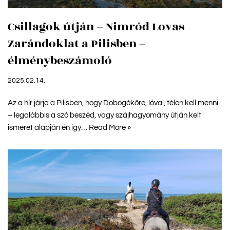
Csillagok útján – Nimród Lovas
Zarándoklat a Pilisben –
élménybeszámoló
2025.02.14.
Az a hír járja a Pilisben, hogy Dobogókőre, lóval, télen kell menni
– legalábbis a szó beszéd, vagy szájhagyomány útján kelt
ismeret alapján én így…
Read More »