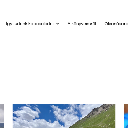
Így tudunk kapcsolódni
A könyveimről
Olvasósar