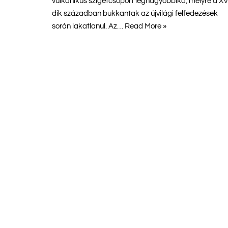
vulkanikus szigetcsoport legnagyobbika, melyre a XV
dik században bukkantak az újvilági felfedezések
során lakatlanul. Az…
Read More »