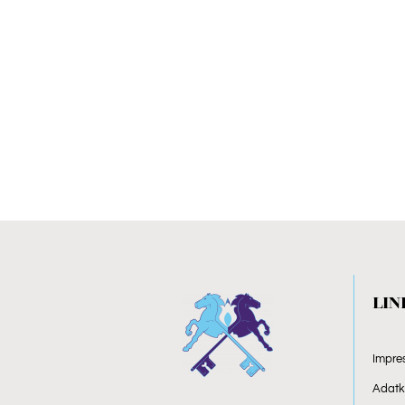
LIN
Impre
Adatke