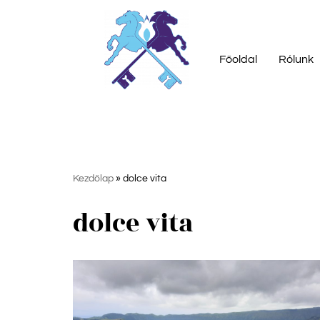
Skip
to
Főoldal
Rólunk
content
Kezdőlap
»
dolce vita
dolce vita