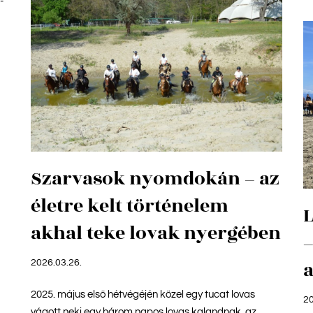
-
Szarvasok nyomdokán – az
életre kelt történelem
L
akhal teke lovak nyergében
–
2026.03.26.
2025. május első hétvégéjén közel egy tucat lovas
20
vágott neki egy három napos lovas kalandnak, az