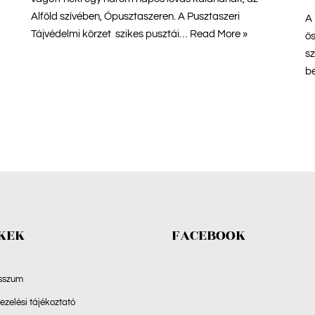
Alföld szívében, Ópusztaszeren. A Pusztaszeri
A 
Tájvédelmi körzet szikes pusztái…
Read More »
ős
sz
be
KEK
FACEBOOK
sszum
zelési tájékoztató