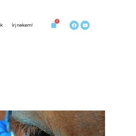
ok
Írj nekem!