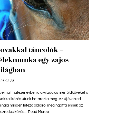
ovakkal táncolók –
lélekmunka egy zajos
ilágban
26.03.28.
 elmúlt hatezer évben a civilizációs mérföldköveket a
vakkal közös utunk határozta meg. Az új évezred
jnala minden létező oldalról megingatta ennek az
vezredes közös…
Read More »