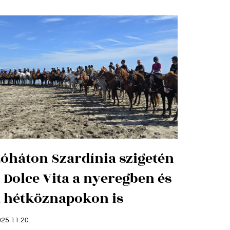
óháton Szardínia szigetén
 Dolce Vita a nyeregben és
a hétköznapokon is
25.11.20.