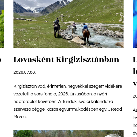
ó
Lovasként Kirgizisztánban
L
2026.07.06.
v
Kirgizisztán vad, érintetlen, hegyekkel szegett vidékére
vezetett a sors fonala, 2026. júniusában, a nyári
20
napfordulót követően. A Tunduk, svájci kalandútra
szervező céggel közös együttműködésben egy…
Read
Az
More »
lo
ha
é